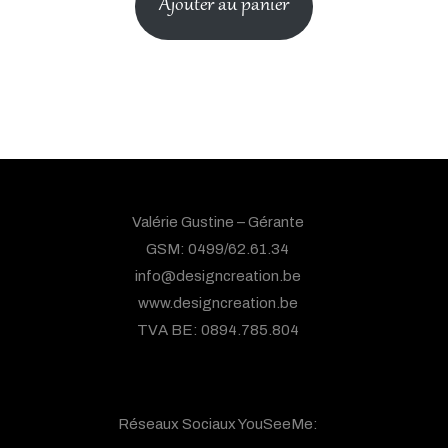
Ajouter au panier
Valérie Gustine – Gérante
GSM: 0499/62.61.34
info@designcreation.be
www.designcreation.be
TVA BE: 0894.785.804
Réseaux Sociaux YouSeeMe: